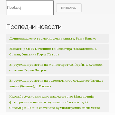
Search
ПРЕБАРАЈ
Последни новости
Доцноримското термално лекувалиште, Бања Банско
Манастир Св 40 маченици во Севастија “(Младенци), с.
Орман, Општина Ѓорче Петров
Виртуелна прошетка на Манастирот Св. Ѓорѓи, с. Кучково,
општина Ѓорче Петров
Виртуелна прошетка на археолошкиот локалитет Татиќев
камен (Кокино), с. Кокино
Изложба Аудиовизуелно наследство во Македонија,
фотографии и плакати од филмови“ по повод 27
Октомври, Ден на светското аудиовизуелно наследство