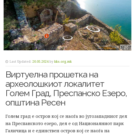
Last Updated:
20.05.2024
by
kks.org.mk
Виртуелна прошетка на
археолошкиот локалитет
Голем Град, Преспанско Езеро,
општина Ресен
Голем град е остров кој се наоѓа во југозападниот дел
на Преспанското езеро, дел е од Националниот парк
Галичица и e единствен остров кој се наоѓа на