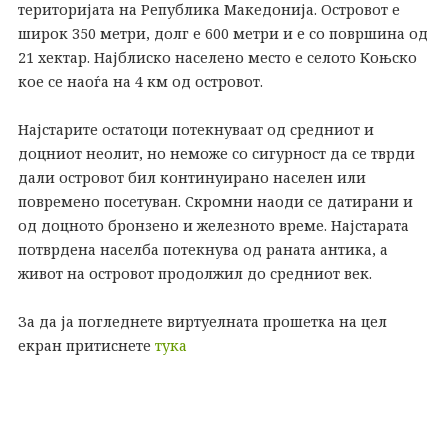
територијата на Република Македонија. Островот е
широк 350 метри, долг е 600 метри и е со површина од
21 хектар. Најблиско населено место е селото Коњско
кое се наоѓа на 4 км од островот.
Најстарите остатоци потекнуваат од средниот и
доцниот неолит, но неможе со сигурност да се тврди
дали островот бил континуирано населен или
повремено посетуван. Скромни наоди се датирани и
од доцното бронзено и железното време. Најстарата
потврдена населба потекнува од раната антика, а
живот на островот продолжил до средниот век.
За да ја погледнете виртуелната прошетка на цел
екран притиснете
тука