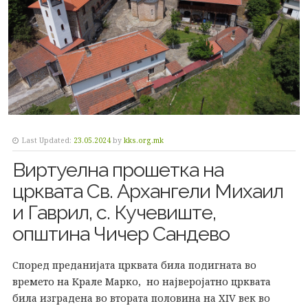
Last Updated:
23.05.2024
by
kks.org.mk
Виртуелна прошетка на
црквата Св. Архангели Михаил
и Гаврил, с. Кучевиште,
општина Чичер Сандево
Според преданијата црквата била подигната во
времето на Крале Марко, но најверојатно црквата
била изградена во втората половина на XIV век во