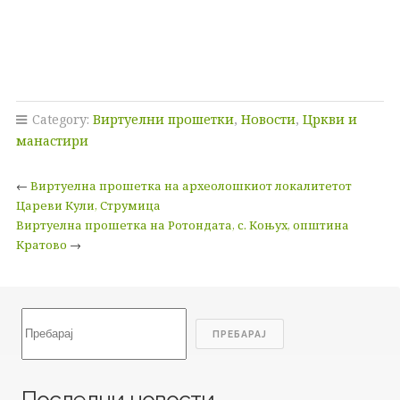
Category:
Виртуелни прошетки
,
Новости
,
Цркви и
манастири
←
Виртуелна прошетка на археолошкиот локалитетот
Цареви Кули, Струмица
Виртуелна прошетка на Ротондата, с. Коњух, општина
Кратово
→
Search
ПРЕБАРАЈ
Последни новости