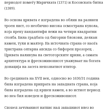
периодот помеѓу Маричката (1371) и Косовската битка
(1389).
Во основа црквата е изградена во облик на развиен
троен лист, со необично висока осмострана купола,
која преку пандантифи лежи на четири квадратни
столба. Била градбата од бигорни блокови, делкан
камен, тули и малтер. На источната страна се наоѓа
тристрана олтарна апсида со бифорен прозорец. .
Црквата наликува на светогорските цркви, а самата
архитектура и фрескоживописот укажуваат на богата
донација на засега непознатиот ктитор.
Во средината на XVII век, односно во 1630/31 година
била изградена припрата на западната страна, која
била изградена од кршен камен, а во истиот период
во неа бил изведен и фрескоживописот.
Според зачуваниот натпис над западниот влез во