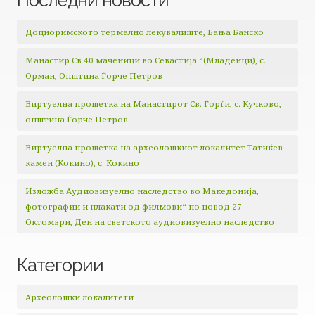
Доцноримското термално лекувалиште, Бања Банско
Манастир Св 40 маченици во Севастија “(Младенци), с.
Орман, Општина Ѓорче Петров
Виртуелна прошетка на Манастирот Св. Ѓорѓи, с. Кучково,
општина Ѓорче Петров
Виртуелна прошетка на археолошкиот локалитет Татиќев
камен (Кокино), с. Кокино
Изложба Аудиовизуелно наследство во Македонија,
фотографии и плакати од филмови“ по повод 27
Октомври, Ден на светското аудиовизуелно наследство
Категории
Археолошки локалитети