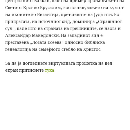
централниот Балкан, како на пример пронаоѓањето на
Светиот Крст во Ерусалим, воспоставувањето на култот
на иконите во Византија, претставите на Јуда итн. Во
припратата, на источниот ѕид, доминира „Страшниот
суд“, каде што на страната на грешниците, се наоѓа и
Александар Македонски. На западниот ѕид е
преставена „Лозата Есеева“ односно библиска
генеалогија на семејното стебло на Христос.
За да ја погледнете виртуелната прошетка на цел
екран притиснете
тука