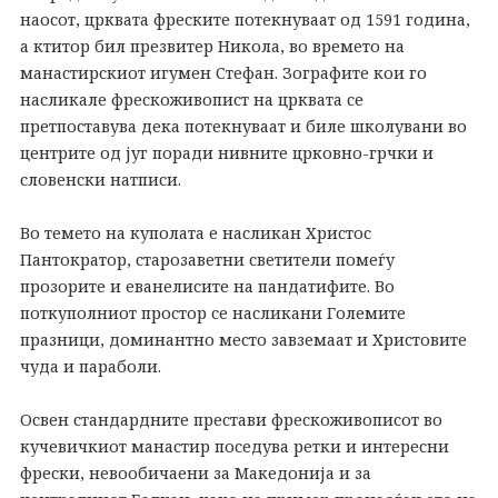
наосот, црквата фреските потекнуваат од 1591 година,
а ктитор бил презвитер Никола, во времето на
манастирскиот игумен Стефан. Зографите кои го
насликале фрескоживопист на црквата се
претпоставува дека потекнуваат и биле школувани во
центрите од југ поради нивните црковно-грчки и
словенски натписи.
Во темето на куполата е насликан Христос
Пантократор, старозаветни светители помеѓу
прозорите и еванелисите на пандатифите. Во
поткуполниот простор се насликани Големите
празници, доминантно место завземаат и Христовите
чуда и параболи.
Освен стандардните престави фрескоживописот во
кучевичкиот манастир поседува ретки и интересни
фрески, невообичаени за Македонија и за