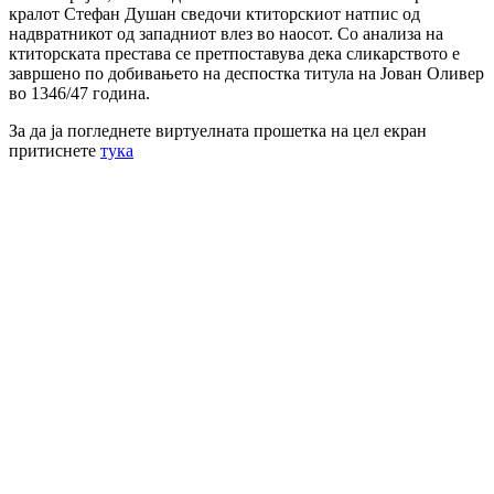
кралот Стефан Душан сведочи ктиторскиот натпис од
надвратникот од западниот влез во наосот. Со анализа на
ктиторската престава се претпоставува дека сликарството е
завршено по добивањето на деспостка титула на Јован Оливер
во 1346/47 година.
За да ја погледнете виртуелната прошетка на цел екран
притиснете
тука