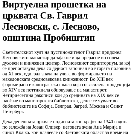
Виртуелна прошетка на
црквата Св. Гаврил
Лесновски, с. Лесново,
општина Пробиштип
Светителскиот култ на пустиножителот Гаврил придонел
Лесновскиот манастир да зајакне и да прерасне во голем
духовен и книжевен центар. Лесновскиот скрипториум, за кој
се препоставува дека со дејност започнал во втората половина
од XI век, одиграл значајна улога во формирањето на
македонската средновековна книжевност. Во XIII век
форимирана е калиграфска школа која со засилена продукција
во XIV век поттикнала обновување на манастирот.
Четириесетина ракописи кои до средината на XIX век се
наоѓаче во манстирската библиотека, денес се чуваат во
библиотеките на Софија, Белград, Загреб, Москва и Санкт
Петербург.
Дека денешната црква е подигната кон крајот на 1340 година
по заложба на Јован Оливер, неговата жена Ана Марија и
синот Крајко, кои владееле со Злетовската област за време на