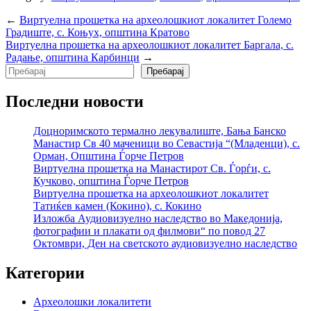
←
Виртуелна прошетка на археолошкиот локалитет Големо
Градиште, с. Коњух, општина Кратово
Виртуелна прошетка на археолошкиот локалитет Баргала, с.
Радање, општина Карбинци
→
Search
Пребарај
Последни новости
Доцноримското термално лекувалиште, Бања Банско
Манастир Св 40 маченици во Севастија “(Младенци), с.
Орман, Општина Ѓорче Петров
Виртуелна прошетка на Манастирот Св. Ѓорѓи, с.
Кучково, општина Ѓорче Петров
Виртуелна прошетка на археолошкиот локалитет
Татиќев камен (Кокино), с. Кокино
Изложба Аудиовизуелно наследство во Македонија,
фотографии и плакати од филмови“ по повод 27
Октомври, Ден на светското аудиовизуелно наследство
Категории
Археолошки локалитети