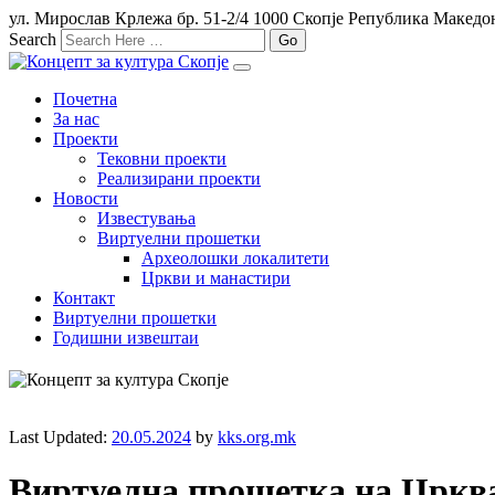
ул. Мирослав Крлежа бр. 51-2/4 1000 Скопје Република Македо
Search
Почетна
За нас
Проекти
Тековни проекти
Реализирани проекти
Новости
Известувања
Виртуелни прошетки
Археолошки локалитети
Цркви и манастири
Контакт
Виртуелни прошетки
Годишни извештаи
Last Updated:
20.05.2024
by
kks.org.mk
Виртуелна прошетка на Црква