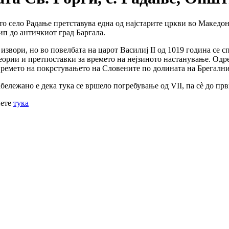
то село Радање претставува една од најстарите цркви во Македони
ип до античкиот град Баргала.
извори, но во повелбата на царот Василиј II од 1019 година се 
ории и претпоставки за времето на нејзиното настанување. Одред
 времето на покрстувањето на Словените по долината на Брегалн
бележано е дека тука се вршело погребување од VII, па сè до пр
нете
тука