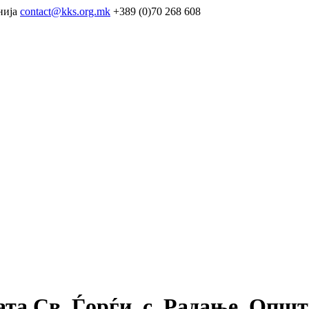
нија
contact@kks.org.mk
+389 (0)70 268 608
та Св. Ѓорѓи, с. Радање, Опш