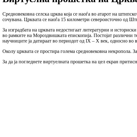
Средновековна селска црква која се наоѓа во атарот на штипско
сочувана. Црквата се наоѓа 15 километри североисточно од Шт
За изградбата на црквата недостигаат литературни и историски 
во рамките на Мороздвишката епископија. Постојат различни те
научниците ја датираат во периодот од IX – X век, односно во
Околу црквата се простира голема средновековна некропола. За
За да ја погледнете виртуелната прошетка на цел екран притис