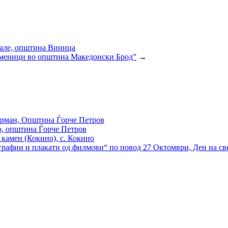
Кале, општина Виница
оменици во општина Македонски Брод”
→
 Орман, Општина Ѓорче Петров
о, општина Ѓорче Петров
камен (Кокино), с. Кокино
рафии и плакати од филмови“ по повод 27 Октомври, Ден на св