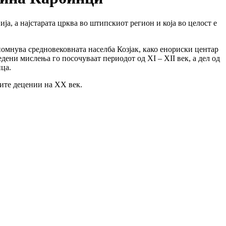
ја, а најстарата црква во штипскиот регион и која во целост е
спомнува средновековната населба Козјак, како енориски центар
ени мислења го посочуваат периодот од XI – XII век, а дел од
ица.
вите децении на XX век.