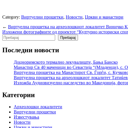
Category:
Виртуелни прошетки
,
Новости
,
Цркви и манастири
←
Виртуелна прошетка на археолошкиот локалитет Виничко 
Изложени фотографиите од проектот “Културно историски сп
Search
Пребарај
Последни новости
Доцноримското термално лекувалиште, Бања Банско
Манастир Св 40 маченици во Севастија “(Младенци), с.
Виртуелна прошетка на Манастирот Св. Ѓорѓи, с. Кучков
Виртуелна прошетка на археолошкиот локалитет Татиќев 
Изложба Аудиовизуелно наследство во Македонија, фотог
Категории
Археолошки локалитети
Виртуелни прошетки
Известувања
Новости
Цркви и манастири