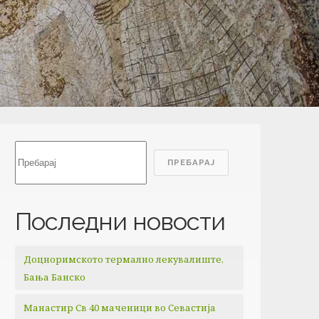
Search
ПРЕБАРАЈ
Последни новости
Доцноримското термално лекувалиште,
Бања Банско
Манастир Св 40 маченици во Севастија