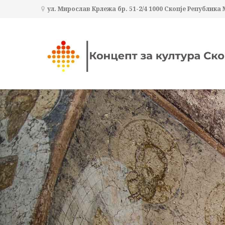
ул. Мирослав Крлежа бр. 51-2/4 1000 Скопје Република