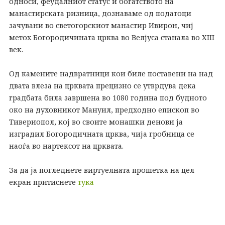
односи, феудалниот статус и богатството на
манастирската ризница, дознаваме од податоци
зачувани во светогорскиот манастир Ивирон, чиј
метох Богородичината црква во Велјуса станала во XIII
век.
Од камените надвратници кои биле поставени на над
двата влеза на црквата прецизно се утврдува дека
градбата била завршена во 1080 година под будното
око на духовникот Мануил, предходно епископ во
Тивериопол, кој во своите монашки денови ја
изградил Богородичната црква, чија гробница се
наоѓа во нартексот на црквата.
За да ја погледнете виртуелната прошетка на цел
екран притиснете
тука