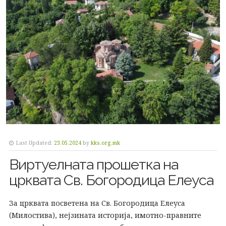
Last Updated:
23.05.2024
by
kks.org.mk
Виртуелната прошетка на
црквата Св. Богородица Елеуса
За црквата посветена на Св. Богородица Елеуса
(Милостива), нејзината историја, имотно-правните