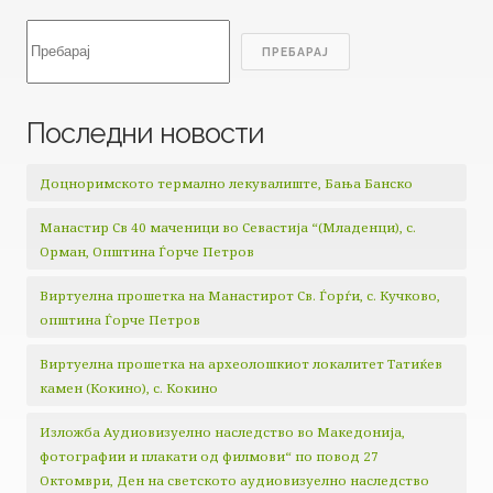
Search
ПРЕБАРАЈ
Последни новости
Доцноримското термално лекувалиште, Бања Банско
Манастир Св 40 маченици во Севастија “(Младенци), с.
Орман, Општина Ѓорче Петров
Виртуелна прошетка на Манастирот Св. Ѓорѓи, с. Кучково,
општина Ѓорче Петров
Виртуелна прошетка на археолошкиот локалитет Татиќев
камен (Кокино), с. Кокино
Изложба Аудиовизуелно наследство во Македонија,
фотографии и плакати од филмови“ по повод 27
Октомври, Ден на светското аудиовизуелно наследство