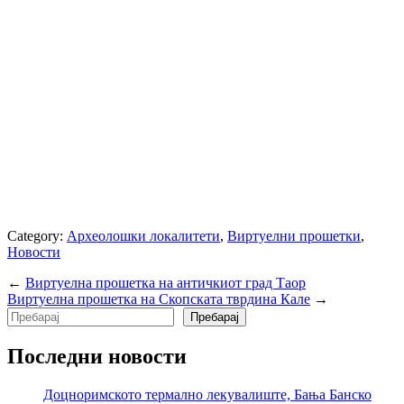
Category:
Археолошки локалитети
,
Виртуелни прошетки
,
Новости
←
Виртуелна прошетка на античкиот град Таор
Виртуелна прошетка на Скопската тврдина Кале
→
Search
Пребарај
Последни новости
Доцноримското термално лекувалиште, Бања Банско