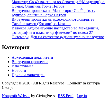
Манастир Св 40 маченици во Севастија “(Младенци), с.
Орман, Општина Ѓорче Петров
Виртуелна прошетка на Манастирот Св. Ѓорѓи, с.
Кучково, општина Ѓорче Петров
Виртуелна прошетка на археолошкиот локалитет
Татиќев камен (Кокино), с. Кокино
Изложба Аудиовизуелно наследство во Македонија,
фотографии и плакати од филмови“ по повод 27
Октомври, Ден на светското аудиовизуелно наследство
Категории
Археолошки локалитети
Виртуелни прошетки
Известувања
Новости
Цркви и манастири
Copyright © 2026 · All Rights Reserved · Концепт за култура
Скопје
Nonprofit Website
by GivingPress ·
RSS Feed
·
Log in