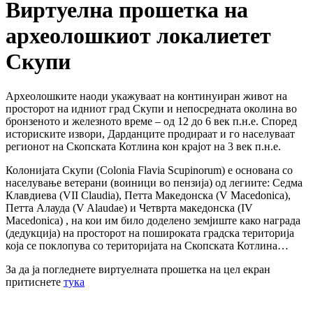
Виртуелна прошетка на
археолошкиот локалиетет
Скупи
Археолошките наоди укажуваат на континуиран живот на
просторот на идниот град Скупи и непосредната околина во
бронзеното и железното време – од 12 до 6 век п.н.е. Според
историските извори, Дарданците продираат и го населуваат
регионот на Скопската Котлина кон крајот на 3 век п.н.е.
Колонијата Скупи (Colonia Flavia Scupinorum) е основана со
населување ветерани (воиници во пензија) од легиите: Седма
Клавдиева (VII Claudia), Петта Македонска (V Macedonica),
Петта Алауда (V Alaudae) и Четврта македонска (IV
Macedonica) , на кои им било доделено земјиште како награда
(дедукција) на просторот на пошироката градска територија
која се поклопува со територијата на Скопската Котлина…
За да ја погледнете виртуелната прошетка на цел екран
притиснете
тука