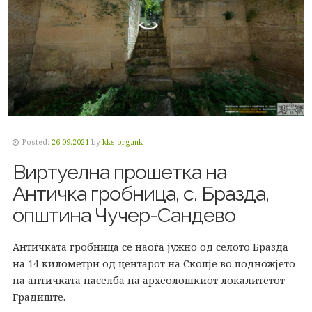
Posted:
26.09.2021
by
kks.org.mk
Виртуелна прошетка на
Античка гробница, с. Бразда,
општина Чучер-Сандево
Античката гробница се наоѓа јужно од селото Бразда
на 14 километри од центарот на Скопје во подножјето
на античката населба на археолошкиот локалитетот
Градиште.