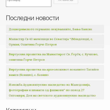
Последни новости
Доцноримското термално лекувалиште, Бања Банско
Манастир Св 40 маченици во Севастија “(Младенци), с.
Орман, Општина Ѓорче Петров
Виртуелна прошетка на Манастирот Св. Ѓорѓи, с. Кучково,
општина Ѓорче Петров
Виртуелна прошетка на археолошкиот локалитет Татиќев
камен (Кокино), с. Кокино
Изложба Аудиовизуелно наследство во Македонија,
фотографии и плакати од филмови“ по повод 27
Октомври, Ден на светското аудиовизуелно наследство