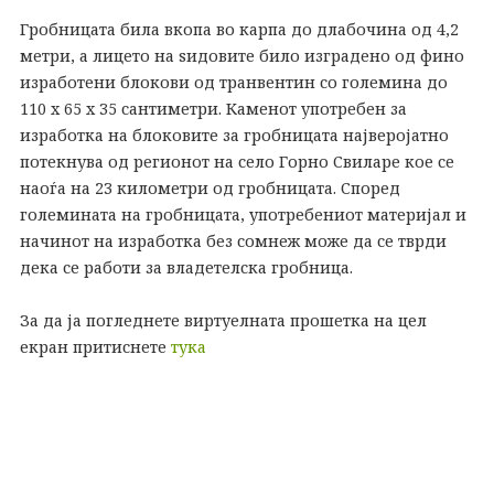
Гробницата била вкопа во карпа до длабочина од 4,2
метри, а лицето на ѕидовите било изградено од фино
изработени блокови од транвентин со големина до
110 х 65 х 35 сантиметри. Каменот употребен за
изработка на блоковите за гробницата најверојатно
потекнува од регионот на село Горно Свиларе кое се
наоѓа на 23 километри од гробницата. Според
големината на гробницата, употребениот материјал и
начинот на изработка без сомнеж може да се тврди
дека се работи за владетелска гробница.
За да ја погледнете виртуелната прошетка на цел
екран притиснете
тука