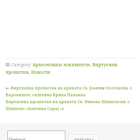
Category:
Археолошки локалитети
,
Виртуелни
прошетки
,
Новости
←
Виртуелна прошетка на црквата Св. Јоаким Осоговски, с.
Варовиште, општина Крива Паланка
Виртуелна прошетка на црквата Св. Никола Шишевски, с.
Шишево, општина Сарај
→
Search
ПРЕБАРАЈ