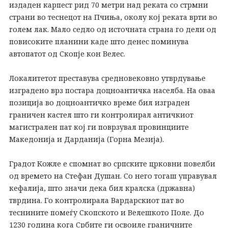
издаден карпест рид 70 метри над реката со стрмни
страни во теснецот на Пчиња, околу кој реката врти во
голем лак. Мало седло од источната страна го дели од
повисоките планини каде што денес поминува
автопатот од Скопје кон Велес.
Локалитетот преставува средновековно утврдување
изградено врз постара доцноантичка населба. На оваа
позиција во доцноантичко време бил изграден
граничен кастел што ги контролирал античкиот
магистрален пат кој ги поврзувал провинциите
Македонија и Дарданија (Горна Мезија).
Градот Кожле е спомнат во српските црковни повелби
од времето на Стефан Душан. Со него тогаш управувал
кефалија, што значи дека бил кралска (државна)
тврдина. Го контролирала Вардарскиот пат во
теснините помеѓу Скопското и Велешкото Поле. До
1230 година кога Србите ги освоиле граничните