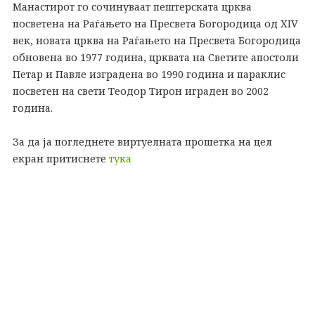
Манастирот го сочинуваат пештерската црква
посветена на Раѓањето на Пресвета Богородица од XIV
век, новата црква на Раѓањето на Пресвета Богородица
обновена во 1977 година, црквата на Светите апостоли
Петар и Павле изградена во 1990 година и параклис
посветен на свети Теодор Тирон играден во 2002
година.
За да ја погледнете виртуелната прошетка на цел
екран притиснете
тука