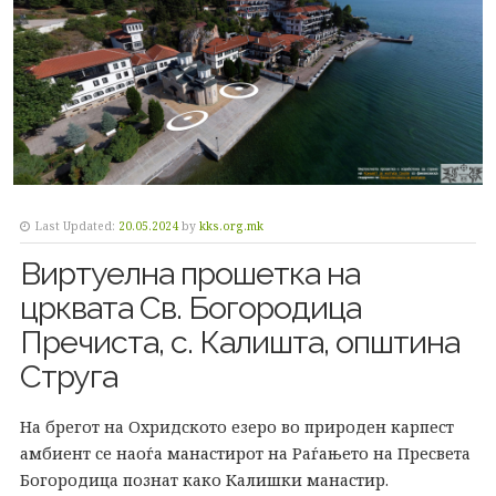
Last Updated:
20.05.2024
by
kks.org.mk
Виртуелна прошетка на
црквата Св. Богородица
Пречиста, с. Калишта, општина
Струга
На брегот на Охридското езеро во природен карпест
амбиент се наоѓа манастирот на Раѓањето на Пресвета
Богородица познат како Калишки манастир.