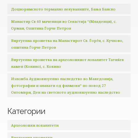
Доцноримското термално лекувалиште, Бања Банско
Манастир Св 40 маченици во Севастија “(Младенци), с.
Орман, Општина Ѓорче Петров
Виртуелна прошетка на Манастирот Св. Ѓорѓи, с. Кучково,
општина Ѓорче Петров
Виртуелна прошетка на археолошкиот локалитет Татиќев
камен (Кокино), с. Кокино
Изложба Аудиовизуелно наследство во Македонија,
фотографии и плакати од филмови“ по повод 27
Октомври, Ден на светското аудиовизуелно наследство
Категории
Археолошки локалитети
Виртуелни прошетки