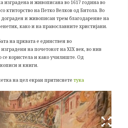
ла изградена и живописана во 1617 година во
со ктиторство на Петко Велков од Битола. Во
л дограден и живописан трем благодарение на
енетик, како и на православните христијани.
бата на црквата е единствен во
изградени на почетокот на XIX век, во нив
о се користела и како училиште. Од
акописи и книги.
шетка на цел екран притиснете
тука