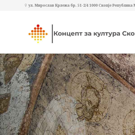
ул. Мирослав Крлежа бр. 51-2/4 1000 Скопје Република