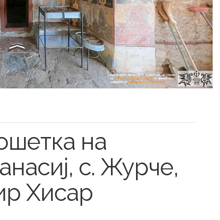
ошетка на
анасиј, с. Журче,
ир Хисар