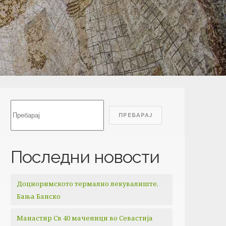
Search
ПРЕБАРАЈ
Последни новости
Доцноримското термално лекувалиште,
Бања Банско
Манастир Св 40 маченици во Севастија