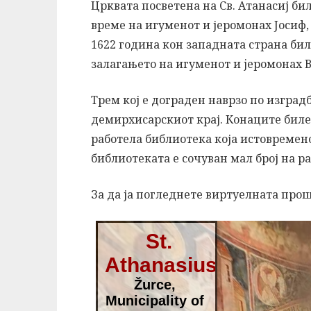
Црквата посветена на Св. Aтанасиј би
време на игуменот и јеромонах Јосиф, 
1622 година кон западната страна би
залагањето на игуменот и jеромонах В
Трем кој е дограден наврзо по изград
демирхисарскиот крај. Конаците биле 
работела библиотека која истовремен
библиотеката е сочуван мал број на р
За да ја погледнете виртуелната про