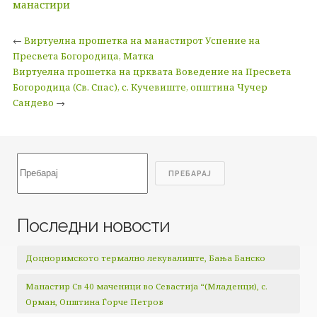
манастири
←
Виртуелна прошетка на манастирот Успение на
Пресвета Богородица, Матка
Виртуелна прошетка на црквата Воведение на Пресвета
Богородица (Св. Спас), с. Кучевиште, општина Чучер
Сандево
→
Search
ПРЕБАРАЈ
Последни новости
Доцноримското термално лекувалиште, Бања Банско
Манастир Св 40 маченици во Севастија “(Младенци), с.
Орман, Општина Ѓорче Петров