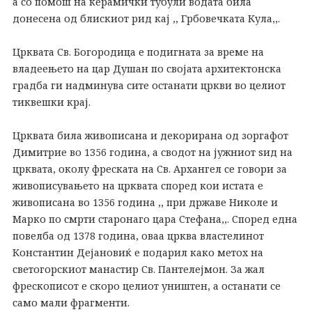
а со помош на керамички тубули водата била
донесена од блискиот рид кај ,, Грбовечката Кула,,.
Црквата Св. Богородица е подигната за време на
владеењето на цар Душан по својата архитектонска
градба ги надминува сите останати цркви во целиот
тиквешки крај.
Црквата била живописана и декорирана од зоргафот
Димитрие во 1356 година, а сводот на јужниот ѕид на
црквата, околу фреската на Св. Архангел се говори за
живописувањето на црквата според кои истата е
живописана во 1356 година ,, при државе Николе и
Марко по смрти старонаго цара Стефана,,. Според една
повелба од 1378 година, оваа црква властелинот
Константин Дејановиќ е подарил како метох на
светогорскиот манастир Св. Пантелејмон. За жал
фрескописот е скоро целиот уништен, а останати се
само мали фрагменти.