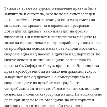
За жал за време на турското владеење црквата била
запуштена и оштетена, осбено во нејзинот западен
дел. Меѓутоа сеуште останува енигма времето на
ѕидањето на црквата, за извршените преправки,
доградби на црквата, како изгледот на фреско
живописот. Од изгледот и внатрешноста на црквата
може да се види дека тоа е трикорабна куполна црква
со крстобразна основа, имала две куполи носени од
сводови: една над наосот, а другата над нартексот. Во
своите основни линии оваа црква се поврзува со
црквата Св. Софија во Солун, при што во Дреновската
црква крстобразен бил не само централниот туку и
западниот дел од црквата. Во констуркцијата на
сводовите уште во првобитната градба, се
употребувани антички столбови и капители, под кои
се наоѓаат плочи со старогрчки натпис. Не е исклучено
дека при ѕидањето на оваа црква да бил користен
материјал од античките населби Еударист и