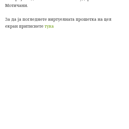
Мотичани.
За да ја погледнете виртуелната прошетка на цел
екран притиснете
тука