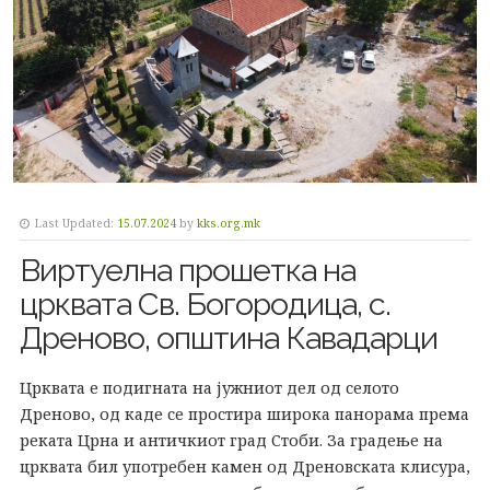
Last Updated:
15.07.2024
by
kks.org.mk
Виртуелна прошетка на
црквата Св. Богородица, с.
Дреново, општина Кавадарци
Црквата е подигната на јужниот дел од селото
Дреново, од каде се простира широка панорама према
реката Црна и античкиот град Стоби. За градење на
црквата бил употребен камен од Дреновската клисура,