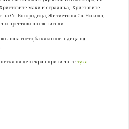
Христовите маки и страдања, Христовите
 на Св. Богородица, Житието на Св. Никола,
сни престави на светители.
 во лоша состојба како последица од
.
ошетка на цел екран притиснете
тука