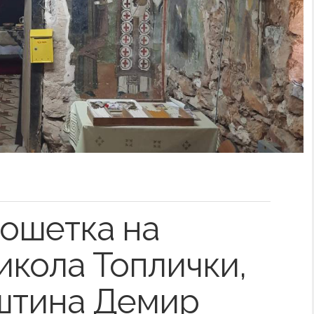
ошетка на
икола Топлички,
пштина Демир