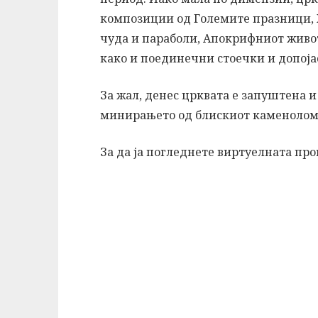
композиции од Големите празници, 
чуда и параболи, Апокрифниот живот
како и поединечни стоечки и допоја
За жал, денес црквата е запуштена и
минирањето од блискиот каменолом
За да ја погледнете виртуелната пр