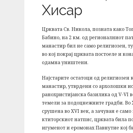
Хисар
Црквата Св. Никола, позната како То
Бабино, на 2 км. од регионалниот па
манастир бил не само религиозен, т
во кој покрај црквата постоеле и ко
одамна уништени.
Најстарите остатоци од религиозен 
манастир, утврдени со архолошки и
ранохристијанска базилика од V-VI 
темели за подоцнежните градби. Во X
срушена во XVI век, а зачуван е сам
ктиторскиот натпис, црквата била п
игуменот и еромонах Павнутие кој б