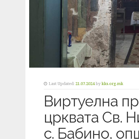
Last Updated:
21.07.2024
by
kks.org.mk
Виртуелна пр
црквата Св. Н
с. Бабино, о