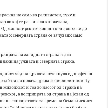
раснал не само во религиозен, туку и
ар во кој се развивала книжевана,
 Од манастирските конаци кои постоеле до
дната и северната страна се зачувани само
рипрата на западната страна и два
идани на јужната и северната страна.
адниот ѕид на црквата потекнува од крајот на
зградбата на новата црква во периодот помеѓу
н живописот и тоа во наосот од страна на
овско) , а во припрата од страна на Јован од
ики на сликарството за време на Османлискиот
ата Св. Никола е украсена со голем број на