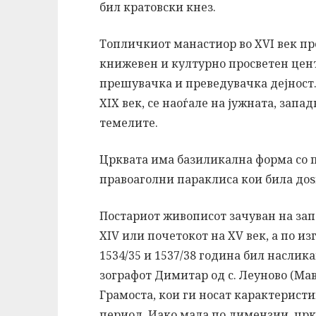
бил кратовски кнез.
Топличкиот манастиор во XVI век пре
книжевен и културно просветен цент
прешувачка и преведувачка дејност.
XIX век, се наоѓале на јужната, запа
темелите.
Црквата има базиликална форма со п
правоаголни параклиса кои била доѕ
Постариот живописот зачуван на зап
XIV или почетокот на XV век, а по и
1534/35 и 1537/38 година бил наслика
зографот Димитар од с. Леуново (Мавр
Грамоста, кои ги носат карактерист
период. Иако мала по димензии, цркв