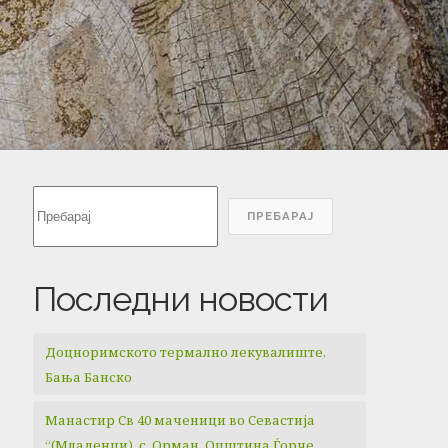
Search
ПРЕБАРАЈ
Последни новости
Доцноримското термално лекувалиште,
Бања Банско
Манастир Св 40 маченици во Севастија
“(Младенци), с. Орман, Општина Ѓорче