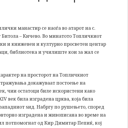
плички манастир се наоѓа во атарот на с.
т Битола – Кичево. Во минатото Топличкиот
уки и книжевен и културно просветен центар
наци, библиотека и училиште кои за жал се
карактер на просторот на Топличкиот
стражувања докажуваат постоење на
век, чии остатоци биле искористени како
IV век била изградена црква, која била
о западниот ѕид. Набргу по рушењето, според
овторно изградена и живописана во време на
ил потпомогнат од Кир Димитар Пепиќ, кој