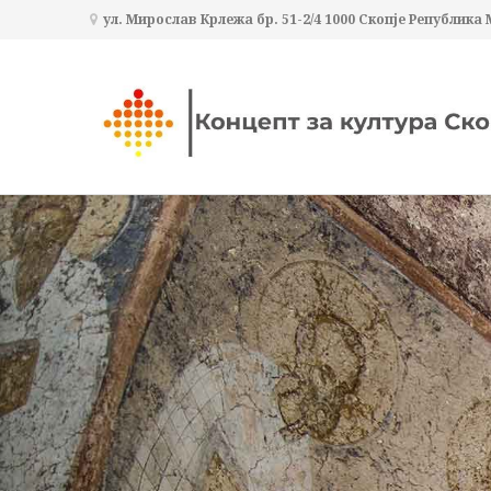
ул. Мирослав Крлежа бр. 51-2/4 1000 Скопје Република