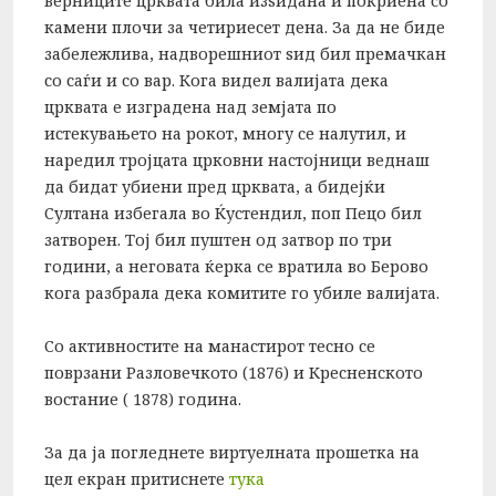
верниците црквата била изѕидана и покриена со
камени плочи за четириесет дена. За да не биде
забележлива, надворешниот ѕид бил премачкан
со саѓи и со вар. Кога видел валијата дека
црквата е изградена над земјата по
истекувањето на рокот, многу се налутил, и
наредил тројцата црковни настојници веднаш
да бидат убиени пред црквата, а бидејќи
Султана избегала во Ќустендил, поп Пецо бил
затворен. Тој бил пуштен од затвор по три
години, а неговата ќерка се вратила во Берово
кога разбрала дека комитите го убиле валијата.
Со активностите на манастирот тесно се
поврзани Разловечкото (1876) и Кресненското
востание ( 1878) година.
За да ја погледнете виртуелната прошетка на
цел екран притиснете
тука