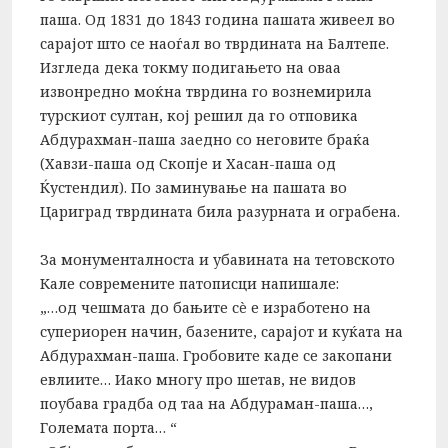
паша. Од 1831 до 1843 година пашата живеел во
сарајот што се наоѓал во тврдината на Балтепе.
Изгледа дека токму подигањето на оваа
извонредно моќна тврдина го вознемирила
турскиот султан, кој решил да го отповика
Абдурахман-паша заедно со неговите браќа
(Хавзи-паша од Скопје и Хасан-паша од
Ќустендил). По заминување на пашата во
Цариград тврдината била разурната и ограбена.
За монументалноста и убавината на тетовското
Кале современите патописци напишале:
„…од чешмата до бањите сè е изработено на
супериорен начин, базените, сарајот и куќата на
Абдурахман-паша. Гробовите каде се закопани
евлиите… Иако многу про шетав, не видов
поубава градба од таа на Абдураман-паша…,
Големата порта… “