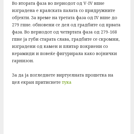
Во втората фаза во периодот од V-IV впне
изградена е кралската палата со придружните
објекти. За време на третата фаза од IV впне до
279 гпне. обновени се дел од градбите од првата
фаза. Во периодот од четвртата фаза од 279-168
гпне ја губи старата слава, градбите се скромни,
изградени од камен и плитар покриени со
керамиди и повеќе фигурирала како војнички
гарнизон.
За да ја погледнете виртуелната прошетка на
цел екран притиснете
тука