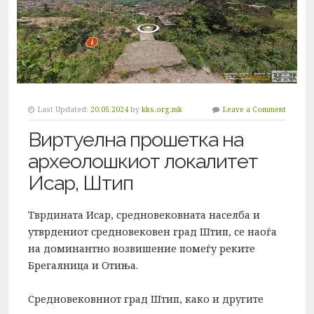
Last Updated:
20.05.2024
by
kks.org.mk
Leave a Comment
Виртуелна прошетка на
археолошкиот локалитет
Исар, Штип
Тврдината Исар, средновековната населба и
утврдениот средновековен град Штип, се наоѓа
на доминантно возвишение помеѓу реките
Брегалница и Отиња.
Средновековниот град Штип, како и другите