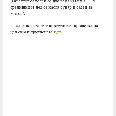
„Објектот обколен со два реда камења…, Во
средишниот дел се наоѓа бунар и базен за
вода…“.
За да ја погледнете виртуелната прошетка на
цел екран притиснете
тука