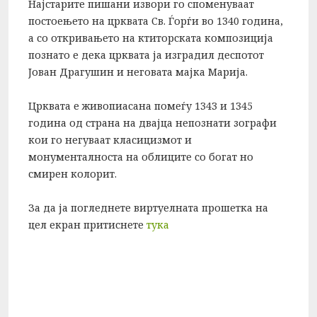
Најстарите пишани извори го споменуваат
постоењето на црквата Св. Ѓорѓи во 1340 година,
а со откривањето на ктиторската композиција
познато е дека црквата ја изградил деспотот
Јован Драгушин и неговата мајка Марија.
Црквата е живопиасана помеѓу 1343 и 1345
година од страна на двајца непознати зографи
кои го негуваат класицизмот и
монументалноста на облиците со богат но
смирен колорит.
За да ја погледнете виртуелната прошетка на
цел екран притиснете
тука