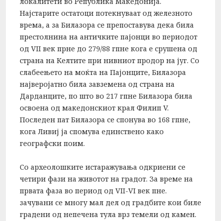
локалитети во Република Македонија.
Најстарите остатоци потекнуваат од железното
врема, а за Билазора се препоставува дека била
престолнина на античките пајонци во периодот
од VII век прне до 279/88 гпне кога е срушена од
страна на Келтите при нивниот продор на југ. Со
слабеењето на моќта на Пајонците, Билазора
најверојатно била завземена од страна на
Дарданците, по што во 217 гпне Билазора била
освоена од македонскиот крал Филип V.
Последен пат Билазора се спонува во 168 гпне,
кога Ливиј ја спомува единствено како
географски поим.
Со археолошките истаражувања одкриени се
четири фази на животот на градот. За време на
првата фаза во период од VII-VI век пне.
зачувани се многу мал дел од градбите кои биле
градени од непечена тула врз темели од камен.