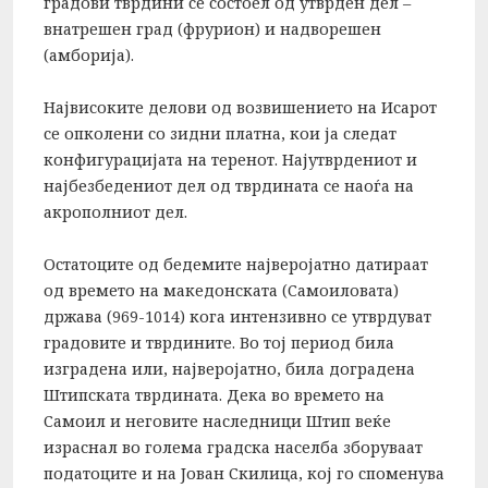
градови тврдини се состоел од утврден дел –
внатрешен град (фрурион) и надворешен
(амборија).
Највисоките делови од возвишението на Исарот
се опколени со зидни платна, кои ја следат
конфигурацијата на теренот. Најутврдениот и
најбезбедениот дел од тврдината се наоѓа на
акрополниот дел.
Остатоците од бедемите најверојатно датираат
од времето на македонската (Самоиловата)
држава (969-1014) кога интензивно се утврдуват
градовите и тврдините. Во тој период била
изградена или, најверојатно, била доградена
Штипската тврдината. Дека во времето на
Самоил и неговите наследници Штип веќе
израснал во голема градска населба зборуваат
податоците и на Јован Скилица, кој го споменува