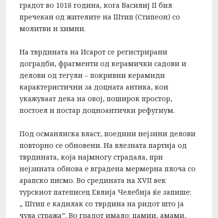
градот во 1018 година, кога Василиј II бил
пречекан од жителите на Штип (Стипеон) со
молитви и химни.
На тврдината на Исарот се регистрирани
доградби, фрагменти од керамички садови и
делови од тегули – покривни керамиди
карактеристични за доцната антика, кои
укажуваат дека на овој, поширок простор,
постоел и постар доцноантички рефугиум.
Под османлиска власт, поедини нејзини делови
повторно се обновени. На влезната партија од
тврдината, која најмногу страдала, при
нејзината обнова е вградена мермерна плоча со
арапско писмо. Во средината на XVII век
турскиот патеписец Евлија Челебија ќе запише:
„ Штип е кадилак со тврдина на ридот што ја
чува стража”. Во градот имало: џамии, амами,