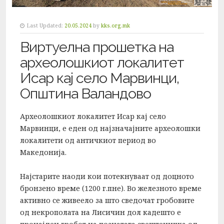
Last Updated:
20.05.2024
by
kks.org.mk
Виртуелна прошетка на
археолошкиот локалитет
Исар кај село Марвинци,
Општина Валандово
Археолошкиот локалитет Исар кај село
Марвинци, е еден од најзначајните археолошки
локалитети од античкиот период во
Македонија.
Најстарите наоди кои потекнуваат од доцното
бронзено време (1200 г.пне). Во железното време
активно се живеело за што сведочат гробовите
од некрополата на Лисичин дол кадешто е