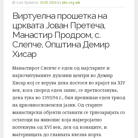
Last Updated:
20.05.2024
by
kks.org.mk
Виртуелна прошетка на
црквата Јован Претеча,
Манастир Продром, с.
Слепче, Општина Демир
Хисар
Манастирот Слепче е еден од најстарите и
најпочитуваните духовни центри во Демир
Хисар кој се верува дека постоел во крајот на XIV
век, кога според еден запис, се претпоставува,
дека тука во 1393/94 г., бил препишан еден триод
на црковнословенски јазик. Од старите
манастирски објекти останати се трпезаријата со
остатоци на живопис која најверојатно
потекнува од XVI век, дел од конаците, и
маѓерницата до главната влезна порта.