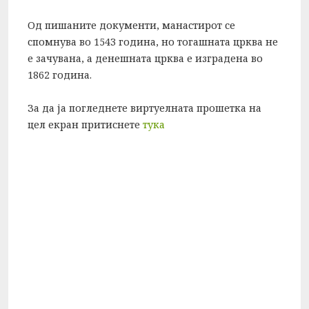
Од пишаните документи, манастирот се
спомнува во 1543 година, но тогашната црква не
е зачувана, а денешната црква е изградена во
1862 година.
За да ја погледнете виртуелната прошетка на
цел екран притиснете
тука