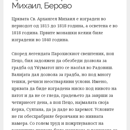
Михаил, Берово
Црквата Св. Архангел Михаил е изграден во
периодот од 1815 до 1818 година, а осветена е во
1818 година. Првите монашки келии биле
изградени во 1840 година.
Според легендата Парохискиот свештеник, поп
Пецо, бил задолжен да обезбеди дозвола за
градба од Уќуматот што се наоѓал во Радовиш.
Валијата дал дозвола за градба, но под многу
тешки, речиси неостварливи услови. Имено,
црквата да биде изградена ниско под нивото на
патот и да не се гледа, градењето да заврши за
четириесет дена, а поп Пецо, најмалата своја
ќерка, Султана, да ја даде во харемот. Условите
не ги обесхрабриле беровчани во нивната
намера. Со голем труд и пожртвуваност на