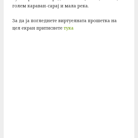
голем караван-сарај и мала река.
За да ја погледнете виртуелната прошетка на
цел екран притиснете
тука