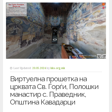
Last Updated:
20.05.2024
by
kks.org.mk
Виртуелна прошетка на
црквата Св. Ѓорѓи, Полошки
манастир с. Праведник,
Општина Кавадарци