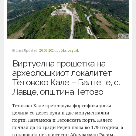
Last Updated:
20.05.2024
by
kks.org.mk
Виртуелна прошетка на
археолошкиот локалитет
Тетовско Кале – Балтепе, с.
Лавце, општина Тетово
Тетовско Кале претставува фортификациска
целина со девет кули и две монументални
порти, Лавчанска и Тетовската порта. Калето
почнал да го гради Реџеп-паша во 1796 година, а
го завршил неговиот син Абдурахман Расим-