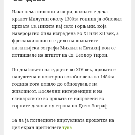
Иако нема пишани извори, познато е дека
кралот Милутин околу 1300та година ја обновил
црквата Св. Никита кај село Горњани, која
наверојатно била изградена во XI или XII век, а
фрескоживописот е дело на познатите
византијски зографи Михаил и Евтихиј кои се
потпишале на штитот на Св. Теодор Тирон.
По доаѓањето на турците во XIV век, црквата е
напуштена и повторно возобновена во 1484та
година кога дошло до обновување на
живописот. Последни интервенции и на
сликарството во црквата се направени во
горните делови од страна на Дичо Зограф.
За да ја погледнете виртуелната прошетка на
цел екран притиснете
тука