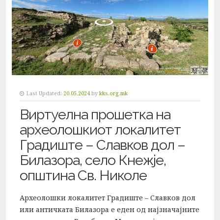
Last Updated:
20.05.2024
by
kks.org.mk
Виртуелна прошетка на
археолошкиот локалитет
Градиште – Славков дол –
Билазора, село Кнежје,
општина Св. Николе
Археолошки локалитет Градиште – Славков дол
или античката Билазора е еден од најзначајните