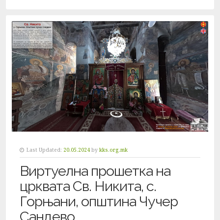
Last Updated:
20.05.2024
by
kks.org.mk
Виртуелна прошетка на
црквата Св. Никита, с.
Горњани, општина Чучер
Сандево